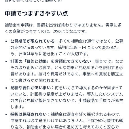
負担が軽くなるという順番です。
申請でつまずきやすい点
補助金の申請は、書類を出せば終わりではありません。実際に多
くの企業がつまずくのは、次のような点です。
公募期間が限られている
：多くの補助金は通年ではなく、公募
の期間が決まっています。締切は年度・回によって変わるた
め、計画は早めに動き出すことが大切です。
計画の「目的と効果」を言語化できていない
：審査では、なぜ
その取り組みが必要で、どんな効果が見込めるかを説明する必
要があります。技術や費用だけでなく、事業への貢献を筋道立
てて書けるかが問われます。
見積や要件があいまい
：何をいくらで導入するのかが固まって
いないと、計画書の精度が上がりません。導入したいシステム
の内容と見積が整理できていないと、申請段階で手戻りが発生
します。
採択は保証されない
：補助金は審査を経て採択されるもので、
申請すれば必ず通るわけではありません。不採択の可能性も織
り込み、補助金が出ない場合の進め方も考えておくと安心で