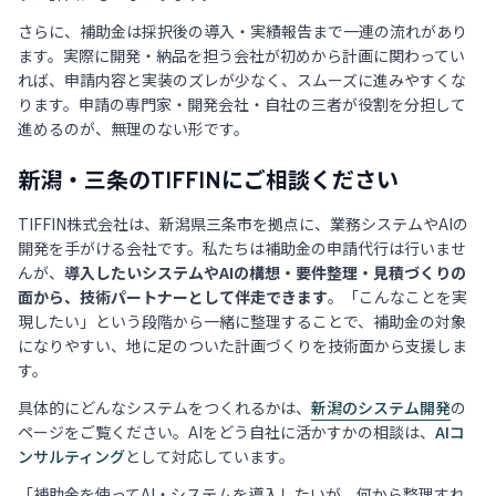
さらに、補助金は採択後の導入・実績報告まで一連の流れがあり
ます。実際に開発・納品を担う会社が初めから計画に関わってい
れば、申請内容と実装のズレが少なく、スムーズに進みやすくな
ります。申請の専門家・開発会社・自社の三者が役割を分担して
進めるのが、無理のない形です。
新潟・三条のTIFFINにご相談ください
TIFFIN株式会社は、新潟県三条市を拠点に、業務システムやAIの
開発を手がける会社です。私たちは補助金の申請代行は行いませ
んが、
導入したいシステムやAIの構想・要件整理・見積づくりの
面から、技術パートナーとして伴走できます
。「こんなことを実
現したい」という段階から一緒に整理することで、補助金の対象
になりやすい、地に足のついた計画づくりを技術面から支援しま
す。
具体的にどんなシステムをつくれるかは、
新潟のシステム開発
の
ページをご覧ください。AIをどう自社に活かすかの相談は、
AIコ
ンサルティング
として対応しています。
「補助金を使ってAI・システムを導入したいが、何から整理すれ