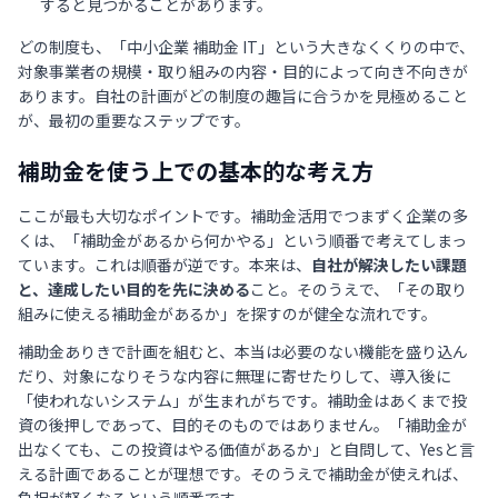
すると見つかることがあります。
どの制度も、「中小企業 補助金 IT」という大きなくくりの中で、
対象事業者の規模・取り組みの内容・目的によって向き不向きが
あります。自社の計画がどの制度の趣旨に合うかを見極めること
が、最初の重要なステップです。
補助金を使う上での基本的な考え方
ここが最も大切なポイントです。補助金活用でつまずく企業の多
くは、「補助金があるから何かやる」という順番で考えてしまっ
ています。これは順番が逆です。本来は、
自社が解決したい課題
と、達成したい目的を先に決める
こと。そのうえで、「その取り
組みに使える補助金があるか」を探すのが健全な流れです。
補助金ありきで計画を組むと、本当は必要のない機能を盛り込ん
だり、対象になりそうな内容に無理に寄せたりして、導入後に
「使われないシステム」が生まれがちです。補助金はあくまで投
資の後押しであって、目的そのものではありません。「補助金が
出なくても、この投資はやる価値があるか」と自問して、Yesと言
える計画であることが理想です。そのうえで補助金が使えれば、