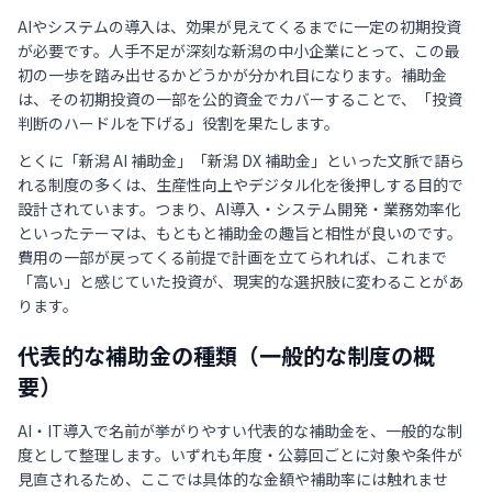
AIやシステムの導入は、効果が見えてくるまでに一定の初期投資
が必要です。人手不足が深刻な新潟の中小企業にとって、この最
初の一歩を踏み出せるかどうかが分かれ目になります。補助金
は、その初期投資の一部を公的資金でカバーすることで、「投資
判断のハードルを下げる」役割を果たします。
とくに「新潟 AI 補助金」「新潟 DX 補助金」といった文脈で語ら
れる制度の多くは、生産性向上やデジタル化を後押しする目的で
設計されています。つまり、AI導入・システム開発・業務効率化
といったテーマは、もともと補助金の趣旨と相性が良いのです。
費用の一部が戻ってくる前提で計画を立てられれば、これまで
「高い」と感じていた投資が、現実的な選択肢に変わることがあ
ります。
代表的な補助金の種類（一般的な制度の概
要）
AI・IT導入で名前が挙がりやすい代表的な補助金を、一般的な制
度として整理します。いずれも年度・公募回ごとに対象や条件が
見直されるため、ここでは具体的な金額や補助率には触れませ