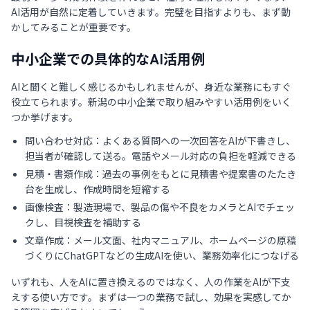
AI活用が自然に定着していきます。完璧を目指すよりも、まず動
かしてみることが重要です。
中小企業での具体的なAI活用例
AIと聞くと難しく感じるかもしれませんが、身近な業務にもすぐ
役立てられます。新潟の中小企業で取り組みやすい活用例をいく
つか挙げます。
問い合わせ対応：よくある質問への一次回答をAIが下書きし、
担当者が確認して送る。電話やメール対応の負担を軽減できる
見積・書類作成：過去の事例をもとに見積書や提案書のたたき
台を生成し、作成時間を短縮する
画像検査：製造現場で、製品の傷や不良をカメラとAIでチェッ
クし、目視検査を補助する
文章作成：メール文面、社内マニュアル、ホームページの原稿
づくりにChatGPTなどの生成AIを使い、業務効率化につなげる
いずれも、人をAIに置き換えるのではなく、人の作業をAIが下支
えする使い方です。まずは一つの業務で試し、効果を実感してか