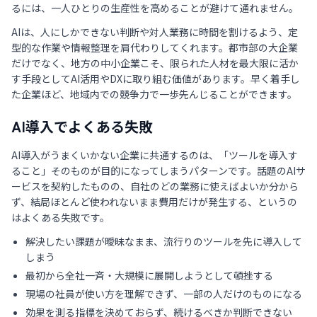
るには、一人ひとりの生産性を高めることが避けて通れません。
AIは、人にしかできない判断や対人業務に時間を割けるよう、定
型的な作業や情報整理を肩代わりしてくれます。都市部の大企業
だけでなく、地方の中小企業こそ、限られた人材を最大限に活か
す手段としてAI活用やDXに取り組む価値があります。早く着手し
た企業ほど、地域内での競争力で一歩先んじることができます。
AI導入でよくある失敗
AI導入がうまくいかない企業に共通するのは、「ツールを導入す
ること」そのものが目的になってしまうパターンです。話題のAIサ
ービスを契約したものの、自社のどの業務に使えばよいか分から
ず、結局ほとんど使われないまま費用だけが発生する、というの
はよくある失敗です。
解決したい課題が曖昧なまま、流行りのツールを先に導入して
しまう
最初から全社一斉・大規模に展開しようとして頓挫する
現場の社員が使い方を理解できず、一部の人だけのものになる
効果を測る指標を決めておらず、続けるべきか判断できない