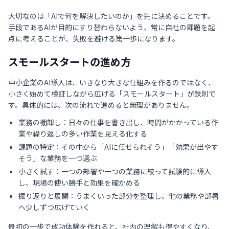
大切なのは「AIで何を解決したいのか」を先に決めることです。
手段であるAIが目的にすり替わらないよう、常に自社の課題を起
点に考えることが、失敗を避ける第一歩になります。
スモールスタートの進め方
中小企業のAI導入は、いきなり大きな仕組みを作るのではなく、
小さく始めて検証しながら広げる「スモールスタート」が鉄則で
す。具体的には、次の流れで進めると無理がありません。
業務の棚卸し：日々の仕事を書き出し、時間がかかっている作
業や繰り返しの多い作業を見える化する
課題の特定：その中から「AIに任せられそう」「効果が出やす
そう」な業務を一つ選ぶ
小さく試す：一つの部署や一つの業務に絞って試験的に導入
し、現場の使い勝手と効果を確かめる
振り返りと展開：うまくいった部分を整理し、他の業務や部署
へ少しずつ広げていく
最初の一歩で成功体験を作れると、社内の理解も得やすくなり、